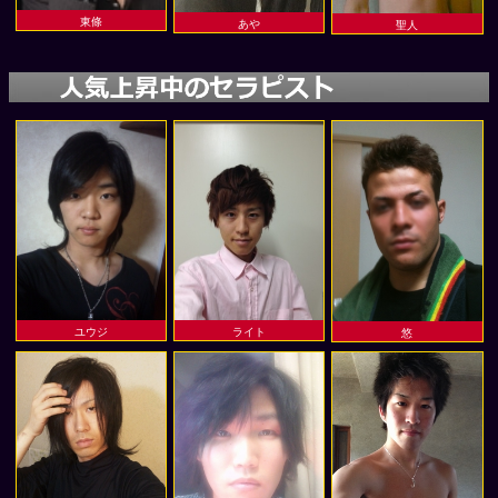
東條
あや
聖人
ユウジ
ライト
悠