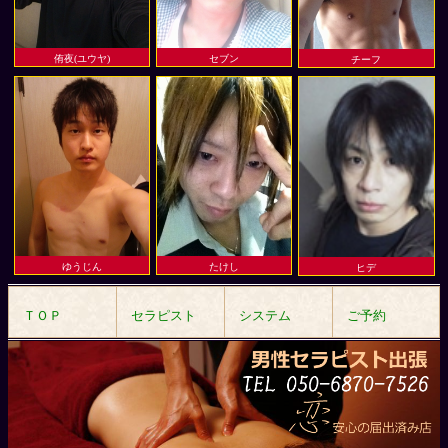
侑夜(ユウヤ)
セブン
チーフ
ゆうじん
たけし
ヒデ
ＴＯＰ
セラピスト
システム
ご予約