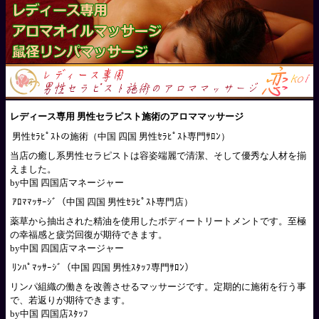
レディース専用 男性セラピスト施術のアロママッサージ
男性ｾﾗﾋﾟｽﾄの施術（中国 四国 男性ｾﾗﾋﾟｽﾄ専門ｻﾛﾝ）
当店の癒し系男性セラピストは容姿端麗で清潔、そして優秀な人材を揃
えました。
by中国 四国店マネージャー
ｱﾛﾏﾏｯｻｰｼﾞ（中国 四国 男性ｾﾗﾋﾟｽﾄ専門店）
薬草から抽出された精油を使用したボディートリートメントです。至極
の幸福感と疲労回復が期待できます。
by中国 四国店マネージャー
ﾘﾝﾊﾟﾏｯｻｰｼﾞ（中国 四国 男性ｽﾀｯﾌ専門ｻﾛﾝ）
リンパ組織の働きを改善させるマッサージです。定期的に施術を行う事
で、若返りが期待できます。
by中国 四国店ｽﾀｯﾌ