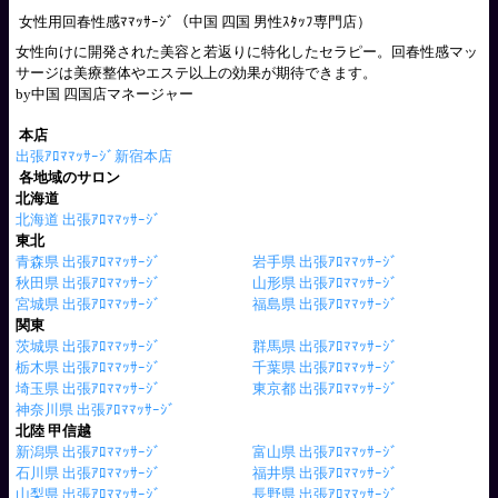
女性用回春性感ﾏﾏｯｻｰｼﾞ（中国 四国 男性ｽﾀｯﾌ専門店）
女性向けに開発された美容と若返りに特化したセラピー。回春性感マッ
サージは美療整体やエステ以上の効果が期待できます。
by中国 四国店マネージャー
本店
出張ｱﾛﾏﾏｯｻｰｼﾞ新宿本店
各地域のサロン
北海道
北海道 出張ｱﾛﾏﾏｯｻｰｼﾞ
東北
青森県 出張ｱﾛﾏﾏｯｻｰｼﾞ
岩手県 出張ｱﾛﾏﾏｯｻｰｼﾞ
秋田県 出張ｱﾛﾏﾏｯｻｰｼﾞ
山形県 出張ｱﾛﾏﾏｯｻｰｼﾞ
宮城県 出張ｱﾛﾏﾏｯｻｰｼﾞ
福島県 出張ｱﾛﾏﾏｯｻｰｼﾞ
関東
茨城県 出張ｱﾛﾏﾏｯｻｰｼﾞ
群馬県 出張ｱﾛﾏﾏｯｻｰｼﾞ
栃木県 出張ｱﾛﾏﾏｯｻｰｼﾞ
千葉県 出張ｱﾛﾏﾏｯｻｰｼﾞ
埼玉県 出張ｱﾛﾏﾏｯｻｰｼﾞ
東京都 出張ｱﾛﾏﾏｯｻｰｼﾞ
神奈川県 出張ｱﾛﾏﾏｯｻｰｼﾞ
北陸 甲信越
新潟県 出張ｱﾛﾏﾏｯｻｰｼﾞ
富山県 出張ｱﾛﾏﾏｯｻｰｼﾞ
石川県 出張ｱﾛﾏﾏｯｻｰｼﾞ
福井県 出張ｱﾛﾏﾏｯｻｰｼﾞ
山梨県 出張ｱﾛﾏﾏｯｻｰｼﾞ
長野県 出張ｱﾛﾏﾏｯｻｰｼﾞ