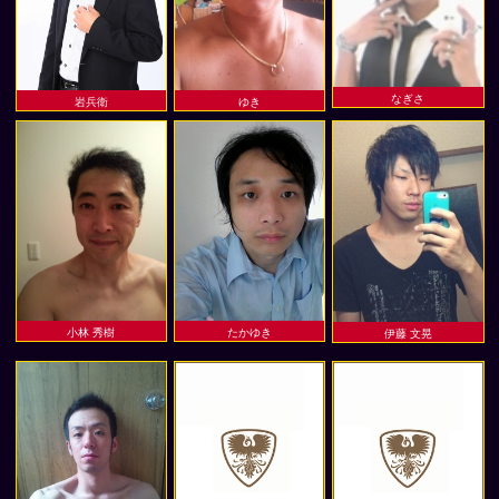
なぎさ
岩兵衛
ゆき
小林 秀樹
たかゆき
伊藤 文晃