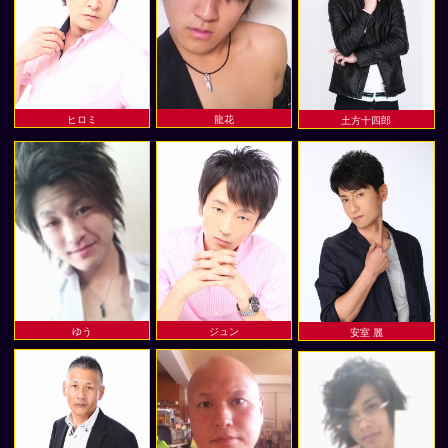
ヒロミ
龍花
土方十四郎
ゆう
ジュン
安室 麗