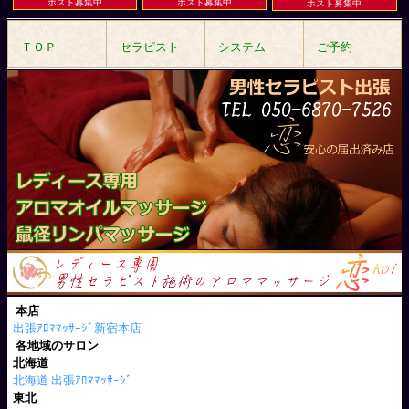
ホスト募集中
ホスト募集中
ホスト募集中
ＴＯＰ
セラピスト
システム
ご予約
本店
出張ｱﾛﾏﾏｯｻｰｼﾞ新宿本店
各地域のサロン
北海道
北海道 出張ｱﾛﾏﾏｯｻｰｼﾞ
東北