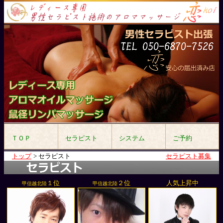
ＴＯＰ
セラピスト
システム
ご予約
トップ
>
セラピスト
セラピスト募集
１位
２位
人気上昇中
甲信越北陸
甲信越北陸