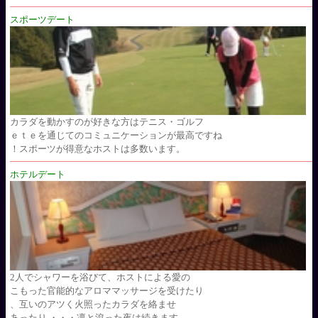
スポーツデート
カラダを動かすのが好きな方はテニス・ゴルフ
ｅｔｅを通じてのコミュニケーションが最高ですね
！スポーツが得意なホストは多数います。
ホテルデート
2人でシャワーを浴びて、ホストによる愛の
こもった官能的なアロママッサージを受けたり
、互いのアツく火照ったカラダを絡ませ
あったり ・・・凛と滾った夜は続きます。